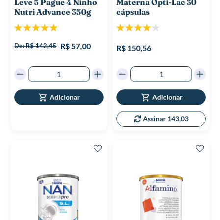
Leve 5 Pague 4 Ninho
Materna Opti-Lac 30
Nutri Advance 350g
cápsulas
Classificação:
Classificação:
100%
80%
R$ 57,00
De:
R$ 142,45
R$ 150,56
Adicionar
Adicionar
Assinar 143,03