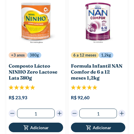
+3 anos
380g
6 a 12 meses
1,2kg
Composto Lácteo
Formula Infantil NAN
NINHO Zero Lactose
Comfor de 6 a 12
Lata 380g
meses 1,2kg
Classificação:
Classificação:
100%
100%
R$ 23,93
R$ 92,60
Adicionar
Adicionar