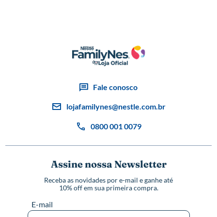
pagina
Fale conosco
lojafamilynes@nestle.com.br
0800 001 0079
Assine nossa Newsletter
Receba as novidades por e-mail e ganhe até
10% off em sua primeira compra.
E-mail