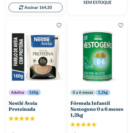
Assinar 164,20
Adultos
160g
0 a 6 meses
1,2kg
Nestlé Aveia
Fórmula Infantil
Proteinada
Nestogeno 0 a 6 meses
1,2kg
Classificação:
100%
Classificação:
100%