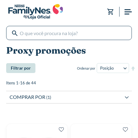
Pular
para
Meu Carri
o
conteúdo
Proxy promoções
De
Filtrar por
Ordenar por
Di
De
Itens
1
-
16
de
44
COMPRAR POR