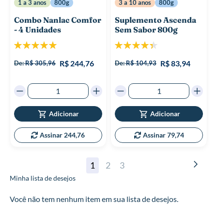
1 a 3 anos
800g
3 a 10 anos
800g
Combo Nanlac Comfor
Suplemento Ascenda
- 4 Unidades
Sem Sabor 800g
Classificação:
Classificação:
100%
88%
R$ 244,76
R$ 83,94
De:
R$ 305,96
De:
R$ 104,93
Adicionar
Adicionar
Assinar 244,76
Assinar 79,74
Página
Pági
Cont
Você
Página
Página
1
2
3
Minha lista de desejos
esta
lendo
Você não tem nenhum item em sua lista de desejos.
a