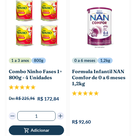
1 a 3 anos
800g
0 a 6 meses
1,2kg
Combo Ninho Fases 1+
Formula Infantil NAN
800g - 4 Unidades
Comfor de 0 a 6 meses
1,2kg
Classificação:
100%
Classificação:
100%
R$ 172,84
De:
R$ 225,96
R$ 92,60
Adicionar