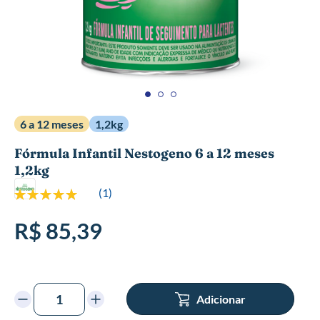
Saltar
6 a 12 meses
1,2kg
para
o
Fórmula Infantil Nestogeno 6 a 12 meses
início
1,2kg
da
Galeria
Classificação:
(
1
)
de
100%
imagens
R$ 85,39
Adicionar