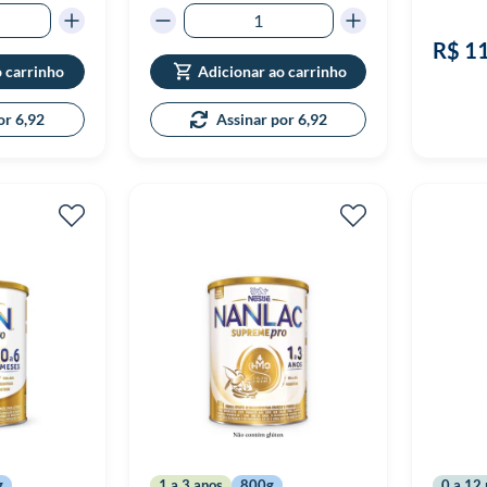
R$ 1
o carrinho
Adicionar ao carrinho
or 6,92
Assinar por 6,92
g
1 a 3 anos
800g
0 a 12