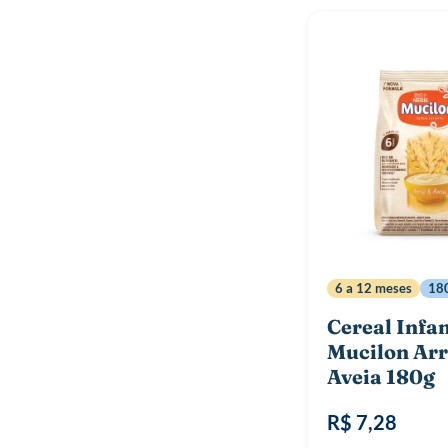
6 a 12 meses
18
Cereal Infan
Mucilon Arr
Aveia 180g
R$ 7,28