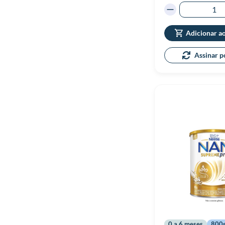
Adicionar a
Assinar p
0 a 6 meses
800