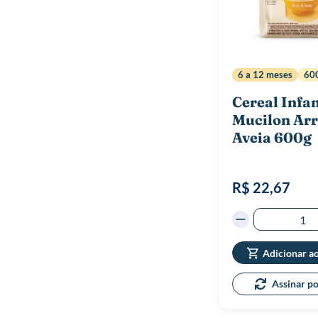
6 a 12 meses
60
Cereal Infan
Mucilon Arr
Aveia 600g
R$ 22,67
Adicionar a
Assinar p