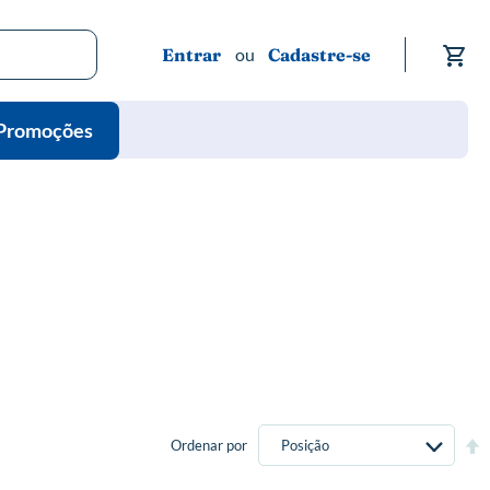
Me
Entrar
Cadastre-se
Promoções
Def
Ordenar por
Di