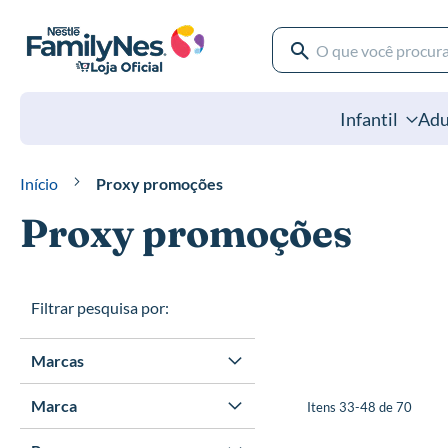
Pular
para
o
Pesquisa
conteúdo
Pesquisa
Infantil
Adu
Início
Proxy promoções
Proxy promoções
Filtrar pesquisa por:
Marcas
Marca
Itens
33
-
48
de
70