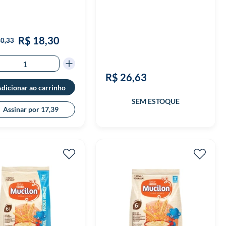
R$ 18,30
20,33
R$ 26,63
dicionar ao carrinho
Assinar por 17,39