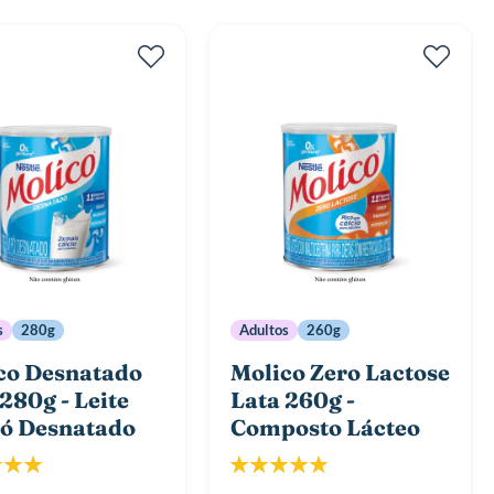
De
s
280g
Adultos
260g
co Desnatado
Molico Zero Lactose
280g - Leite
Lata 260g -
ó Desnatado
Composto Lácteo
icação:
Classificação:
100%
100%