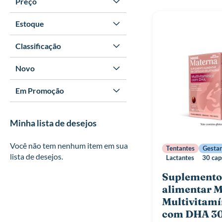
Preço
Estoque
Classificação
Novo
Em Promoção
Minha lista de desejos
Você não tem nenhum item em sua
Tentantes
Gesta
lista de desejos.
Lactantes
30 cap
Suplemento
alimentar 
Multivitamí
com DHA 3