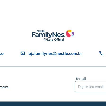
co
lojafamilynes@nestle.com.br
E-mail
imeira