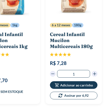
 meses
1kg
6 a 12 meses
180g
l Infantil
Cereal Infantil
lon
Mucilon
icereais 1kg
Multicereais 180g
icação:
Classificação:
100%
100%
R$ 7,28
7,70
Adicionar ao carrinho
Assinar por 6,92