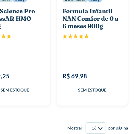
Science Pro
Formula Infantil
essAR HMO
NAN Comfor de 0 a
g
6 meses 800g
icação:
Classificação:
100%
96%
2,25
R$ 69,98
Mostrar
por página