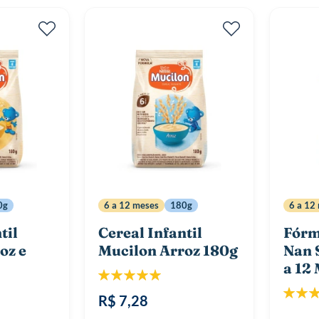
0g
6 a 12 meses
180g
6 a 12
til
Cereal Infantil
Fórm
oz e
Mucilon Arroz 180g
Nan 
a 12
Classificação:
100%
Classif
R$ 7,28