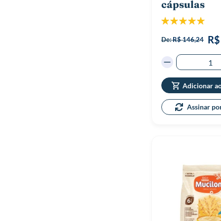
cápsulas
Classificação:
100%
R$
De:
R$ 146,24
Adicionar a
Assinar po