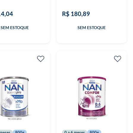
14,04
R$ 180,89
 meses
800g
0 a 6 meses
800g