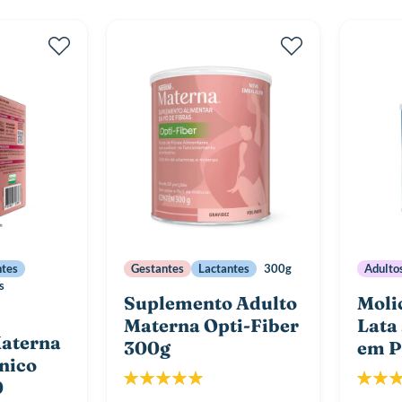
ntes
Gestantes
Lactantes
300g
Adulto
s
Suplemento Adulto
Moli
Materna Opti-Fiber
Lata 
Materna
300g
em P
nico
Classificação:
Classif
0
100%