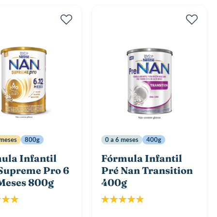
 meses
800g
0 a 6 meses
400g
ula Infantil
Fórmula Infantil
Supreme Pro 6
Pré Nan Transition
 Meses 800g
400g
icação:
Classificação:
100%
100%