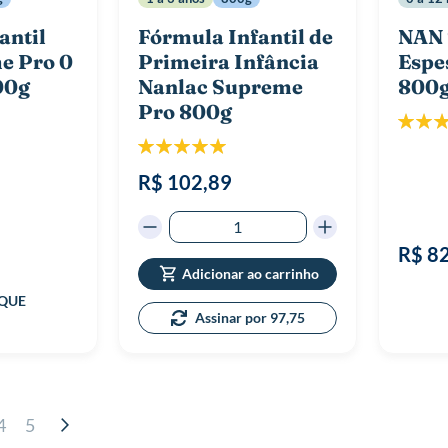
antil
Fórmula Infantil de
NAN 
e Pro 0
Primeira Infância
Esp
00g
Nanlac Supreme
800
Pro 800g
Classif
Classificação:
100%
R$ 102,89
R$ 8
Adicionar ao carrinho
Assinar por 97,75
 esta lendo a pagina
Página
Página
Página
Continuar
4
5