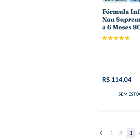
Fórmula Inf
Nan Suprem
a 6 Meses 8
Classificação:
100%
R$ 114,04
Página
Página
Anterior
Página
Página
Você
1
2
3