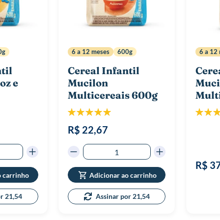
0g
6 a 12 meses
600g
6 a 12
til
Cereal Infantil
Cerea
oz e
Mucilon
Muci
Multicereais 600g
Mult
Classificação:
Classif
100%
R$ 22,67
R$ 3
o carrinho
Adicionar ao carrinho
or 21,54
Assinar por 21,54