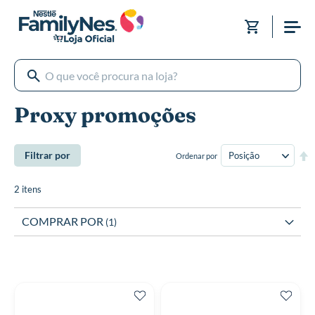
Pular
para
Meu Carri
o
conteúdo
Proxy promoções
De
Filtrar por
Ordenar por
Di
De
2
itens
COMPRAR POR