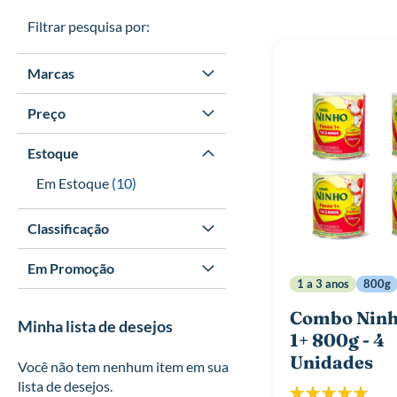
Filtrar pesquisa por:
Marcas
Preço
Estoque
itens
Em Estoque
10
Classificação
Em Promoção
1 a 3 anos
800g
Combo Ninh
Minha lista de desejos
1+ 800g - 4
Unidades
Você não tem nenhum item em sua
lista de desejos.
Classificação: