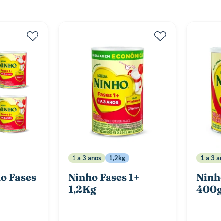
1 a 3 anos
1,2kg
1 a 3 a
o Fases
Ninho Fases 1+
Ninh
1,2Kg
400