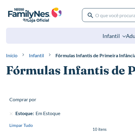
Pular
para
o
Pesquisa
conteúdo
Pesquisa
Infantil
Adu
Início
Infantil
Fórmulas Infantis de Primeira Infânci
Fórmulas Infantis de 
Comprar por
Estoque
Em Estoque
Limpar Tudo
10
itens