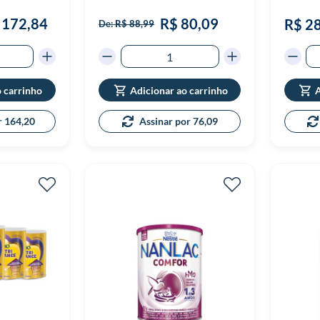
 172,84
R$ 80,09
R$ 2
De:
R$ 88,99
o carrinho
Adicionar ao carrinho
A
r 164,20
Assinar por 76,09