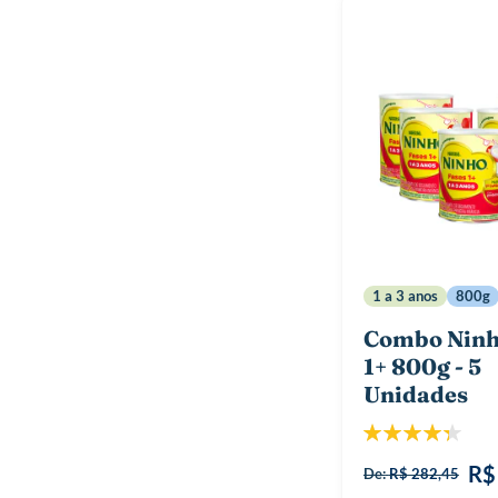
1 a 3 anos
800g
Combo Ninh
1+ 800g - 5
Unidades
Classificação:
88%
R$
De:
R$ 282,45