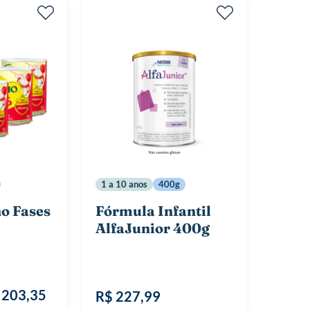
1 a 10 anos
400g
o Fases
Fórmula Infantil
AlfaJunior 400g
 203,35
R$ 227,99