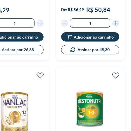
R$ 50,84
8,29
De:
R$ 56,49
dicionar ao carrinho
Adicionar ao carrinho
Assinar por 26,88
Assinar por 48,30