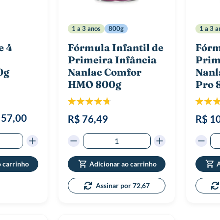
1 a 3 anos
800g
1 a 3 a
e 4
Fórmula Infantil de
Fórm
Primeira Infância
Prim
0g
Nanlac Comfor
Nanl
HMO 800g
Pro 
Classificação:
Classif
95%
 57,00
R$ 76,49
R$ 1
o carrinho
Adicionar ao carrinho
A
Assinar por 72,67