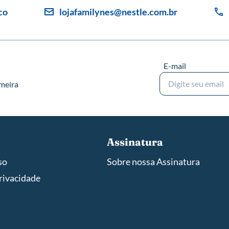
co
lojafamilynes@nestle.com.br
E-mail
imeira
Assinatura
so
Sobre nossa Assinatura
privacidade