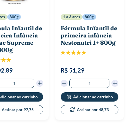
nos
800g
1 a 3 anos
800g
ula Infantil de
Fórmula Infantil de
eira Infância
primeira infância
ac Supreme
Nestonutri 1+ 800g
800g
Classificação:
100%
icação:
100%
02,89
R$ 51,29
dicionar ao carrinho
Adicionar ao carrinho
Assinar por 97,75
Assinar por 48,73