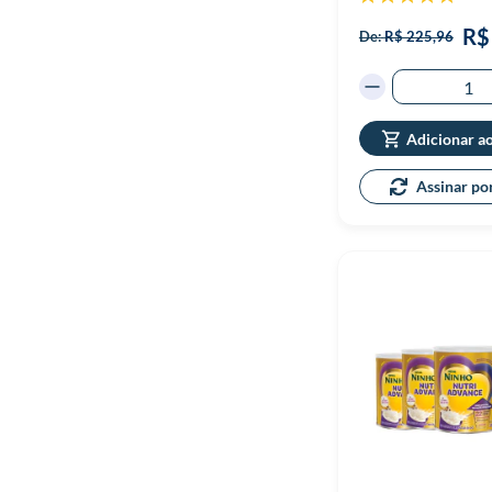
100%
R$
De:
R$ 225,96
Adicionar a
Assinar po