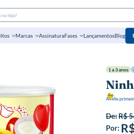
ltos
Marcas
Assinatura
Fases
Lançamentos
Blog
1 a 3 anos
Ninh
Avalie primei
De:
R$ 5
R$
Por: