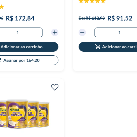
ão:
100%
100%
R$ 172,84
R$ 91,52
96
De:
R$ 112,98
Adicionar ao carrinho
Adicionar ao carr
Assinar por 164,20