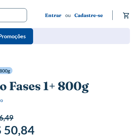
Me
Entrar
Cadastre-se
Promoções
800g
o Fases 1+ 800g
ro
6,49
 50,84