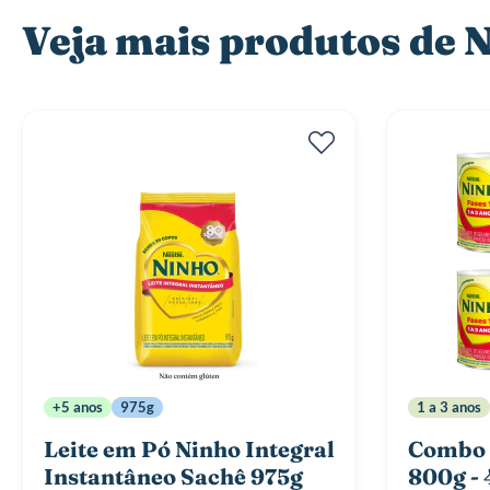
Veja mais produtos de
+5 anos
975g
1 a 3 anos
Leite em Pó Ninho Integral
Combo 
Instantâneo Sachê 975g
800g - 