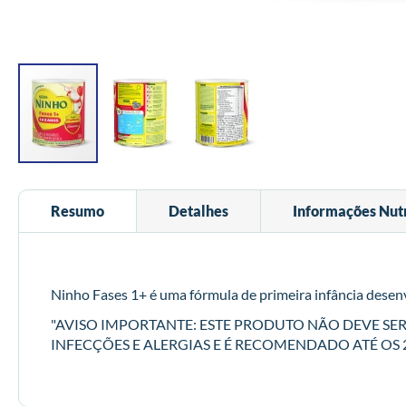
Saltar
para
Resumo
Detalhes
Informações Nutr
o
início
da
Galeria
de
Ninho Fases 1+ é uma fórmula de primeira infância desenv
imagens
"AVISO IMPORTANTE: ESTE PRODUTO NÃO DEVE SE
INFECÇÕES E ALERGIAS E É RECOMENDADO ATÉ OS 2