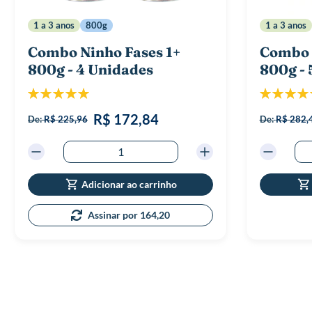
1 a 3 anos
800g
1 a 3 anos
Combo Ninho Fases 1+
Combo 
800g - 4 Unidades
800g - 
Classificação:
Classificaç
100%
8
R$ 172,84
De:
R$ 225,96
De:
R$ 282,
Adicionar ao carrinho
Assinar por 164,20