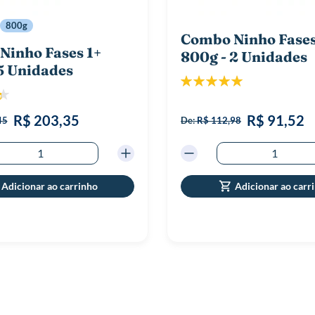
800g
Combo Ninho Fases
Ninho Fases 1+
800g - 2 Unidades
5 Unidades
Classificação:
ão:
100%
8%
R$ 203,35
R$ 91,52
45
De:
R$ 112,98
Adicionar ao carrinho
Adicionar ao carr