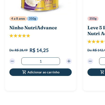
4 a 8 anos
350g
350g
Ninho NutriAdvance
Leve 5 
Nutri 
Classificação:
100%
Classificaç
R$ 14,25
De:
R$ 28,49
De:
R$ 142,
Adicionar ao carrinho