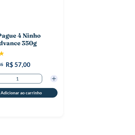
Pague 4 Ninho
Advance 350g
ão:
100%
R$ 57,00
45
Adicionar ao carrinho