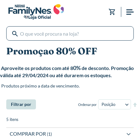
Pular
para
Meu Carri
o
conteúdo
Promoçao 80% OFF
0%
Aproveite os produtos com até 8
de desconto. Promoção
válida até 29/04/2024 ou até durarem os estoques.
Produtos próximo a data de vencimento.
De
Filtrar por
Ordenar por
Di
De
5
itens
COMPRAR POR