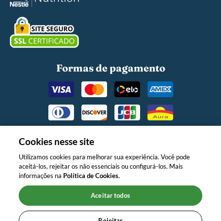
Formas de pagamento
Cookies nesse site
Utilizamos cookies para melhorar sua experiência. Você pode
aceitá-los, rejeitar os não essenciais ou configurá-los. Mais
O MINISTÉRIO DA SAÚDE INFORMA:
informações na
Política de Cookies.
APÓS OS 6 (SEIS) MESES DE IDADE,
CONTINUE AMAMENTANDO SEU
Aceitar todos
FILHO E OFEREÇA NOVOS
ALIMENTOS."
Rejeitar