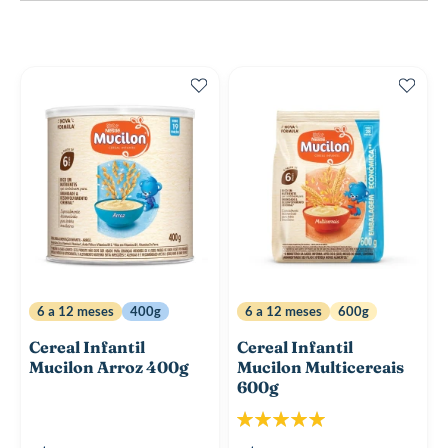
6 a 12 meses
400g
6 a 12 meses
600g
Cereal Infantil
Cereal Infantil
Mucilon Arroz 400g
Mucilon Multicereais
600g
Classificação:
100%