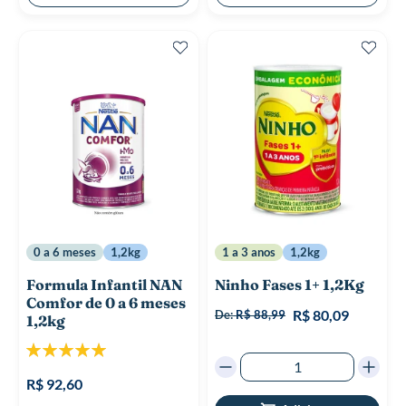
0 a 6 meses
1,2kg
1 a 3 anos
1,2kg
Formula Infantil NAN
Ninho Fases 1+ 1,2Kg
Comfor de 0 a 6 meses
R$ 80,09
De:
R$ 88,99
1,2kg
Classificação:
100%
R$ 92,60