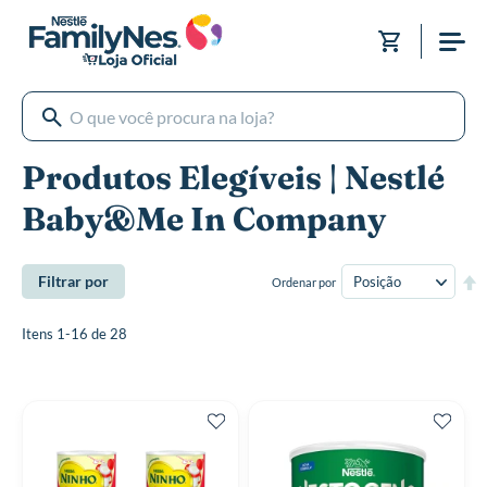
Pular
para
Meu Carri
o
conteúdo
Produtos Elegíveis | Nestlé
Baby&Me In Company
De
Filtrar por
Ordenar por
Di
De
Itens
1
-
16
de
28