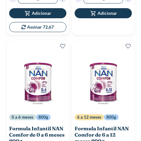
Adicionar
Adicionar
Assinar 72,67
0 a 6 meses
800g
6 a 12 meses
800g
Formula Infantil NAN
Formula Infantil NAN
Comfor de 0 a 6 meses
Comfor de 6 a 12
800g
meses 800g