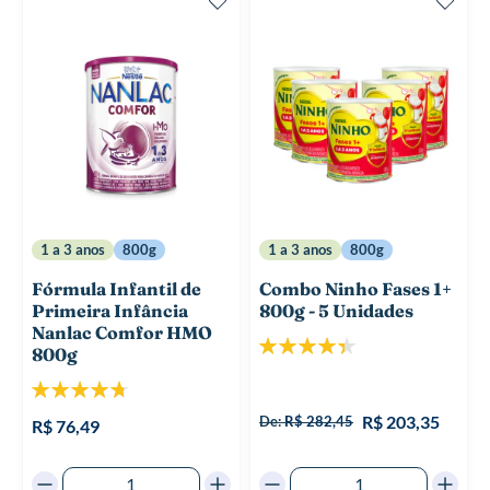
1 a 3 anos
800g
1 a 3 anos
800g
Fórmula Infantil de
Combo Ninho Fases 1+
Primeira Infância
800g - 5 Unidades
Nanlac Comfor HMO
Classificação:
800g
88%
Classificação:
95%
R$ 203,35
De:
R$ 282,45
R$ 76,49