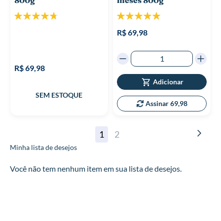
Classificação:
Classificação:
96%
100%
R$ 69,98
R$ 69,98
Adicionar
Assinar 69,98
Página
Pági
Cont
Você
Página
1
2
Minha lista de desejos
esta
lendo
Você não tem nenhum item em sua lista de desejos.
a
pagina