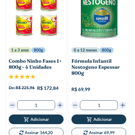
1 a 3 anos
800g
0 a 12 meses
800g
Combo Ninho Fases 1+
Fórmula Infantil
800g - 4 Unidades
Nestogeno Espessar
800g
Classificação:
100%
R$ 172,84
De:
R$ 225,96
R$ 69,99
Adicionar
Adicionar
Assinar 164,20
Assinar 69,99