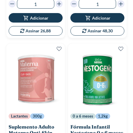
Adicionar
Adicionar
Assinar 26,88
Assinar 48,30
Lactantes
300g
0 a 6 meses
1,2kg
Suplemento Adulto
Fórmula Infantil
Materna Opti-Skin
Nestogeno 0 a 6 meses