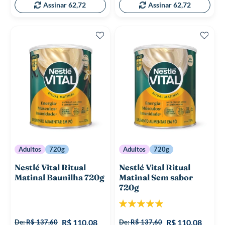
Assinar 62,72
Assinar 62,72
Adultos
720g
Adultos
720g
Nestlé Vital Ritual
Nestlé Vital Ritual
Matinal Baunilha 720g
Matinal Sem sabor
720g
Classificação:
100%
R$ 110,08
R$ 110,08
De:
R$ 137,60
De:
R$ 137,60