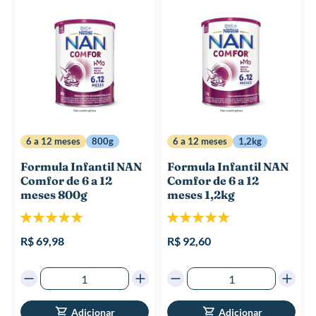
6 a 12 meses
800g
6 a 12 meses
1,2kg
Formula Infantil NAN
Formula Infantil NAN
Comfor de 6 a 12
Comfor de 6 a 12
meses 800g
meses 1,2kg
Classificação:
Classificação:
100%
100%
R$ 69,98
R$ 92,60
Adicionar
Adicionar