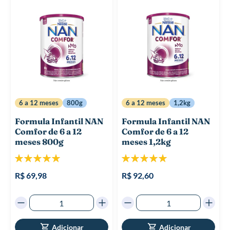
6 a 12 meses
800g
6 a 12 meses
1,2kg
Formula Infantil NAN
Formula Infantil NAN
Comfor de 6 a 12
Comfor de 6 a 12
meses 800g
meses 1,2kg
Classificação:
Classificação:
100%
100%
R$ 69,98
R$ 92,60
Adicionar
Adicionar