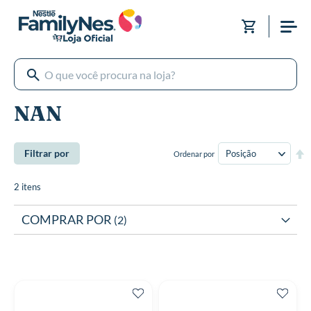
Pular
para
Meu Carri
o
conteúdo
NAN
De
Filtrar por
Ordenar por
Di
De
2
itens
COMPRAR POR