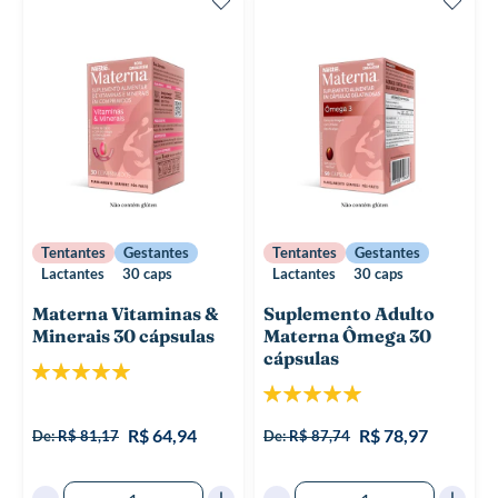
Tentantes
Gestantes
Tentantes
Gestantes
Lactantes
30 caps
Lactantes
30 caps
Materna Vitaminas &
Suplemento Adulto
Minerais 30 cápsulas
Materna Ômega 30
cápsulas
Classificação:
100%
Classificação:
100%
R$ 64,94
R$ 78,97
De:
R$ 81,17
De:
R$ 87,74