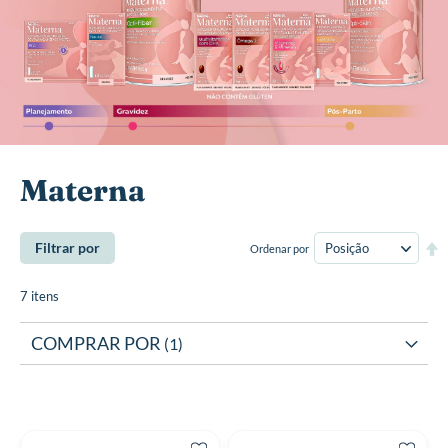
Materna
De
Filtrar por
Ordenar por
Di
De
7
itens
COMPRAR POR