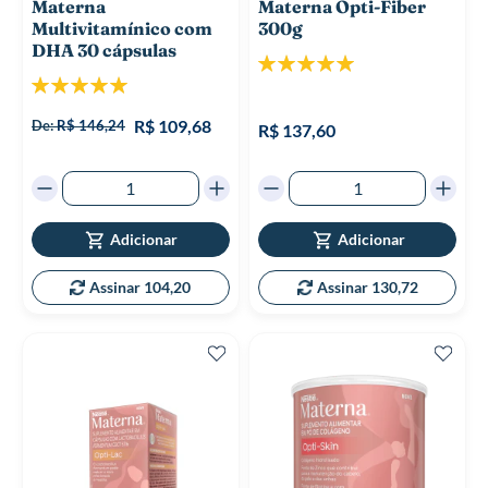
Materna
Materna Opti-Fiber
Multivitamínico com
300g
DHA 30 cápsulas
Classificação:
100%
Classificação:
100%
R$ 109,68
De:
R$ 146,24
R$ 137,60
Adicionar
Adicionar
Assinar 104,20
Assinar 130,72