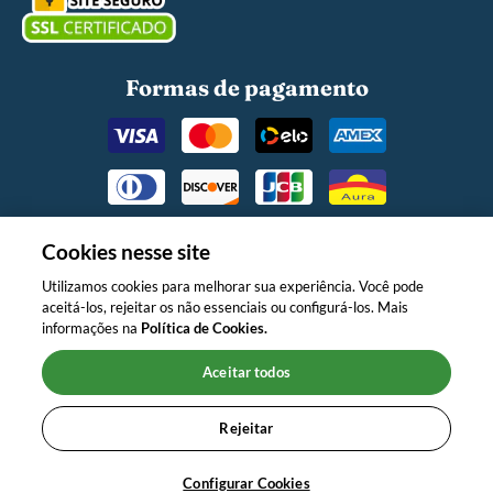
Formas de pagamento
Cookies nesse site
Utilizamos cookies para melhorar sua experiência. Você pode
aceitá-los, rejeitar os não essenciais ou configurá-los. Mais
O MINISTÉRIO DA SAÚDE INFORMA:
informações na
Política de Cookies.
APÓS OS 6 (SEIS) MESES DE IDADE,
CONTINUE AMAMENTANDO SEU
Aceitar todos
FILHO E OFEREÇA NOVOS
ALIMENTOS."
Rejeitar
Copyright © 2024 Nestlé. Todos os direitos reservados.
Configurar Cookies