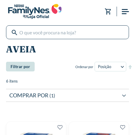
Pular
para
Meu Carri
o
conteúdo
AVEIA
De
Filtrar por
Ordenar por
Di
De
6
itens
COMPRAR POR