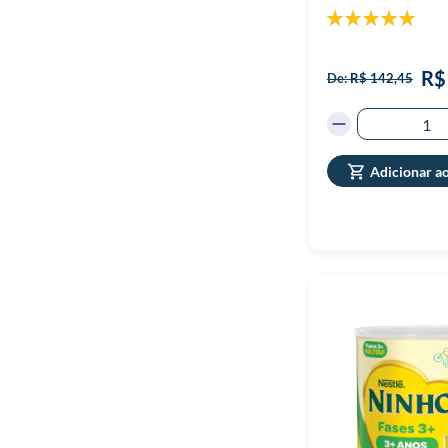
Classificação:
100%
R$
De:
R$ 142,45
Adicionar a