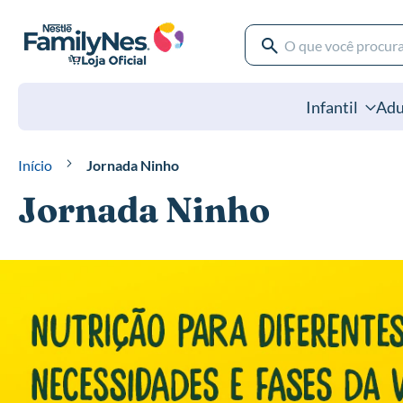
Pular
para
o
Pesquisa
conteúdo
Pesquisa
Infantil
Adu
Início
Jornada Ninho
Jornada Ninho