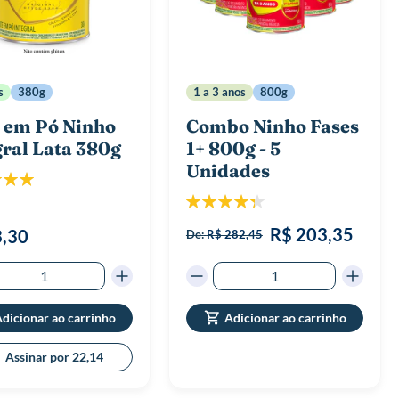
s
380g
1 a 3 anos
800g
e em Pó Ninho
Combo Ninho Fases
gral Lata 380g
1+ 800g - 5
Unidades
icação:
100%
Classificação:
88%
R$ 203,35
3,30
De:
R$ 282,45
dicionar ao carrinho
Adicionar ao carrinho
Assinar por 22,14