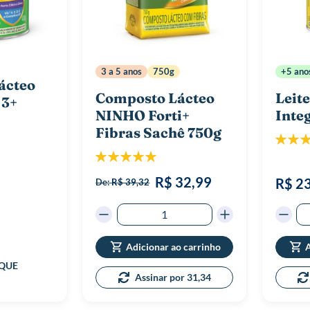
3 a 5 anos
750g
+5 ano
ácteo
Composto Lácteo
Leit
 3+
NINHO Forti+
Inte
Fibras Sachê 750g
Classif
Classificação:
100%
R$ 32,99
R$ 2
De:
R$ 39,32
Adicionar ao carrinho
A
Assinar por 31,34