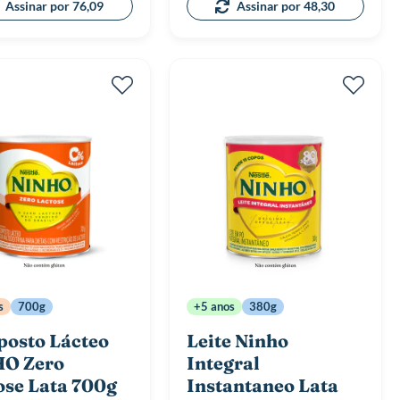
Assinar por 76,09
Assinar por 48,30
s
700g
+5 anos
380g
osto Lácteo
Leite Ninho
O Zero
Integral
ose Lata 700g
Instantaneo Lata