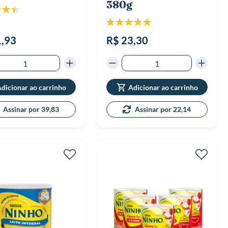
380g
icação:
90%
Classificação:
100%
1,93
R$ 23,30
dicionar ao carrinho
Adicionar ao carrinho
Assinar por 39,83
Assinar por 22,14