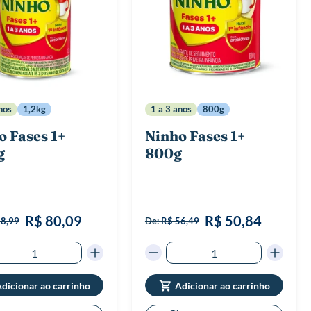
nos
1,2kg
1 a 3 anos
800g
o Fases 1+
Ninho Fases 1+
g
800g
R$ 80,09
R$ 50,84
88,99
De:
R$ 56,49
dicionar ao carrinho
Adicionar ao carrinho