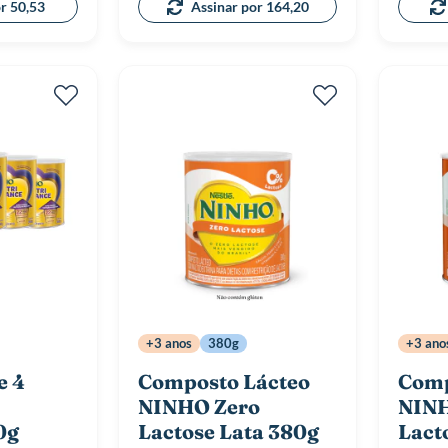
or 50,53
Assinar por 164,20
+3 anos
380g
+3 ano
e 4
Composto Lácteo
Comp
NINHO Zero
NINH
0g
Lactose Lata 380g
Lact