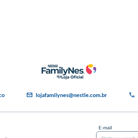
co
lojafamilynes@nestle.com.br
E-mail