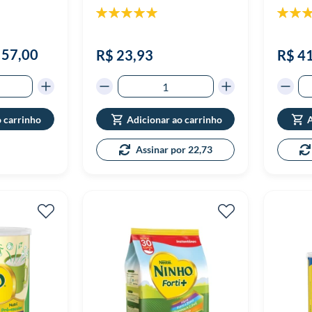
Classificação:
Classif
100%
 57,00
R$ 23,93
R$ 4
o carrinho
Adicionar ao carrinho
A
Assinar por 22,73