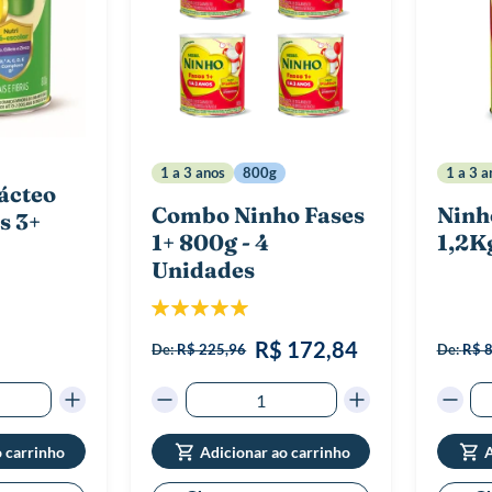
1 a 3 anos
800g
1 a 3 a
ácteo
Combo Ninho Fases
Ninh
s 3+
1+ 800g - 4
1,2K
Unidades
Classificação:
100%
R$ 172,84
De:
R$ 225,96
De:
R$ 
o carrinho
Adicionar ao carrinho
A