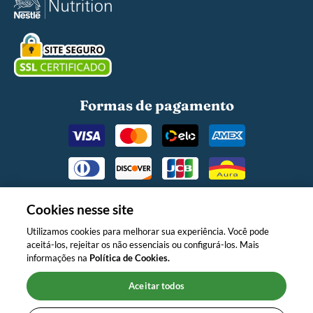
Formas de pagamento
Cookies nesse site
Utilizamos cookies para melhorar sua experiência. Você pode
aceitá-los, rejeitar os não essenciais ou configurá-los. Mais
O MINISTÉRIO DA SAÚDE INFORMA:
informações na
Política de Cookies.
APÓS OS 6 (SEIS) MESES DE IDADE,
CONTINUE AMAMENTANDO SEU
Aceitar todos
FILHO E OFEREÇA NOVOS
ALIMENTOS."