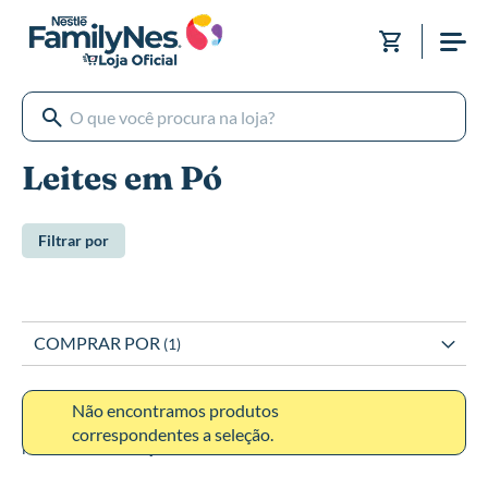
Pular
para
Meu Carri
o
conteúdo
Leites em Pó
Filtrar por
COMPRAR POR
Não encontramos produtos
correspondentes a seleção.
Minha lista de desejos