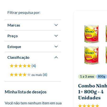
Filtrar pesquisa por:
Marcas
Preço
Estoque
Classificação
itens
4
5
itens
6
ou mais
1 a 3 anos
800g
4
Combo Ninh
1+ 800g - 4
Minha lista de desejos
Unidades
Você não tem nenhum item em sua
Classificação: