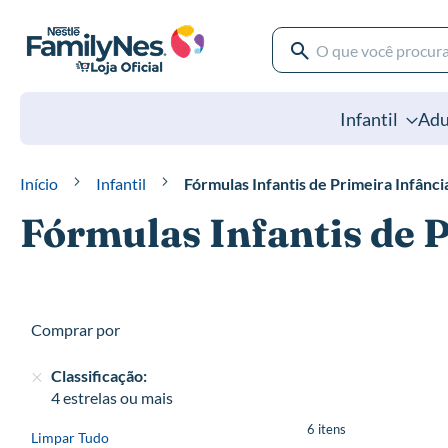
Pular
para
o
Pesquisa
conteúdo
Pesquisa
Infantil
Adu
Início
Infantil
Fórmulas Infantis de Primeira Infânci
Fórmulas Infantis de 
Comprar por
Classificação
4 estrelas ou mais
6
itens
Limpar Tudo