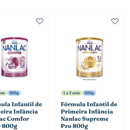
Di
De
nos
800g
1 a 3 anos
800g
ula Infantil de
Fórmula Infantil de
eira Infância
Primeira Infância
ac Comfor
Nanlac Supreme
 800g
Pro 800g