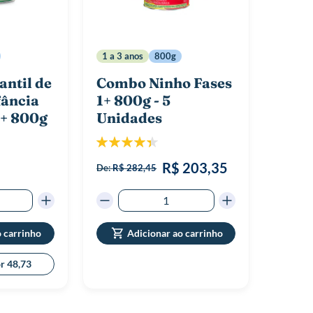
1 a 3 anos
800g
antil de
Combo Ninho Fases
fância
1+ 800g - 5
1+ 800g
Unidades
Classificação:
88%
R$ 203,35
De:
R$ 282,45
o carrinho
Adicionar ao carrinho
or 48,73