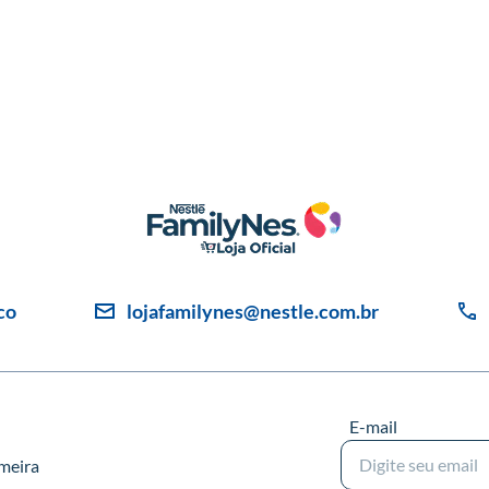
co
lojafamilynes@nestle.com.br
E-mail
imeira