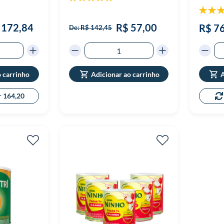
100%
Classif
 172,84
R$ 57,00
R$ 7
De:
R$ 142,45
o carrinho
Adicionar ao carrinho
A
r 164,20