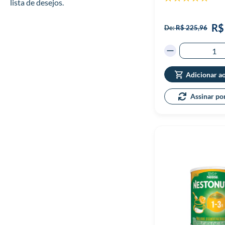
lista de desejos.
100%
R$
De:
R$ 225,96
Adicionar a
Assinar po