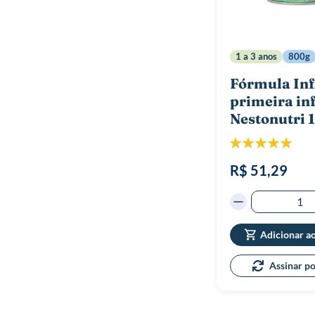
1 a 3 anos
800g
Fórmula Inf
primeira in
Nestonutri 
Classificação:
100%
R$ 51,29
Adicionar a
Assinar p