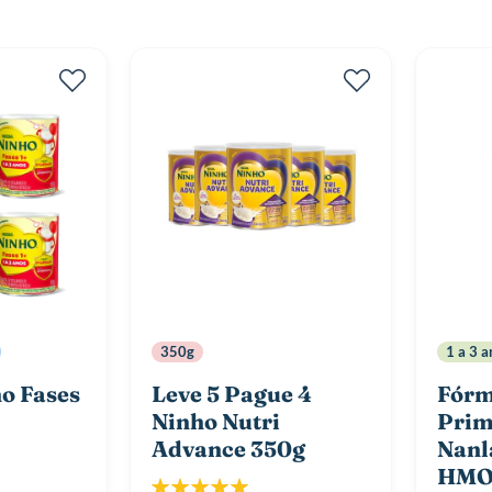
350g
1 a 3 a
o Fases
Leve 5 Pague 4
Fórm
Ninho Nutri
Prim
Advance 350g
Nanl
HMO
Classificação: