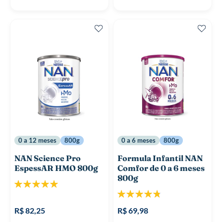
0 a 12 meses
800g
0 a 6 meses
800g
NAN Science Pro
Formula Infantil NAN
EspessAR HMO 800g
Comfor de 0 a 6 meses
800g
Classificação:
100%
Classificação:
96%
R$ 82,25
R$ 69,98