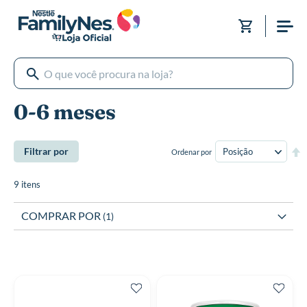
Pular
para
Meu Carri
o
conteúdo
0-6 meses
De
Filtrar por
Ordenar por
Di
De
9
itens
COMPRAR POR