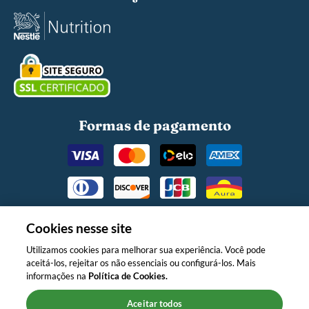
Formas de pagamento
Cookies nesse site
Utilizamos cookies para melhorar sua experiência. Você pode
aceitá-los, rejeitar os não essenciais ou configurá-los. Mais
O MINISTÉRIO DA SAÚDE INFORMA:
informações na
Política de Cookies.
APÓS OS 6 (SEIS) MESES DE IDADE,
CONTINUE AMAMENTANDO SEU
Aceitar todos
FILHO E OFEREÇA NOVOS