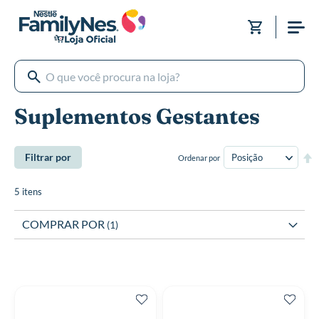
Pular
para
Meu Carri
o
conteúdo
Suplementos Gestantes
De
Filtrar por
Ordenar por
Di
De
5
itens
COMPRAR POR