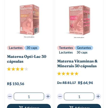
Lactantes
30 caps
Tentantes
Gestantes
Lactantes
30 caps
Materna Opti-Lac 30
Materna Vitaminas &
cápsulas
Minerais 30 cápsulas
Classificação:
Classificação:
80%
100%
R$ 64,94
De:
R$ 81,17
R$ 150,56
Adicionar
Adicionar