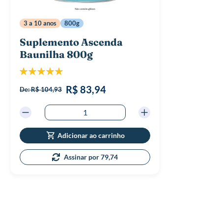
3 a 10 anos
800g
Suplemento Ascenda
Baunilha 800g
Classificação:
100%
R$ 83,94
De:
R$ 104,93
Adicionar ao carrinho
Assinar por 79,74