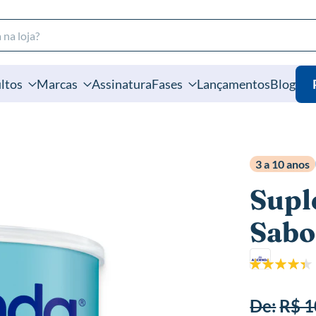
ltos
Marcas
Assinatura
Fases
Lançamentos
Blog
3 a 10 anos
Supl
Sabo
Classificação:
88%
De:
R$ 1