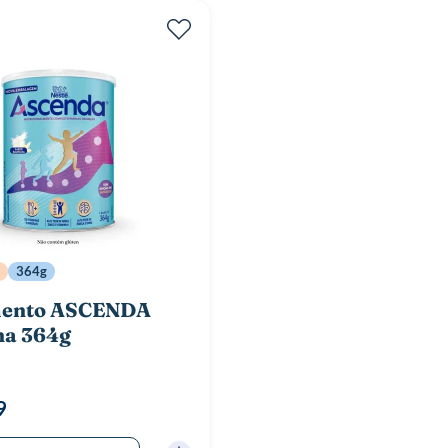
364g
ento ASCENDA
ha 364g
9