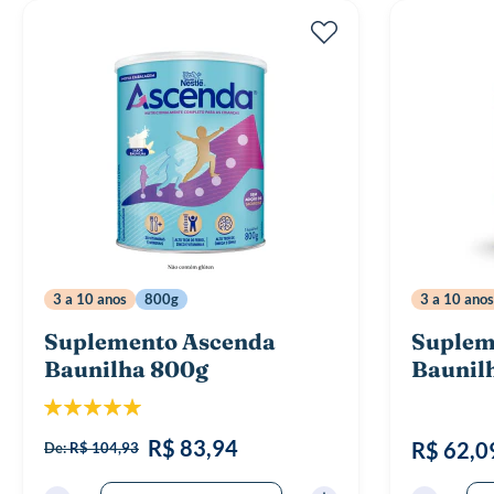
3 a 10 anos
800g
3 a 10 anos
Suplemento Ascenda
Suplem
Baunilha 800g
Baunil
Classificação:
100%
R$ 83,94
R$ 62,0
De:
R$ 104,93