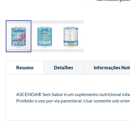
Saltar
para
Resumo
Detalhes
Informações Nutr
o
início
da
Galeria
de
ASCENDA® Sem Sabor é um suplemento nutricional infanti
imagens
Proibido o uso por via parenteral. Usar somente sob orie