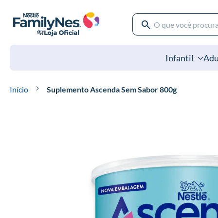
Pular
para
o
Pesquisa
conteúdo
Pesquisa
Infantil
Adu
Início
Suplemento Ascenda Sem Sabor 800g
Pular
para
o
final
da
Galeria
de
imagens