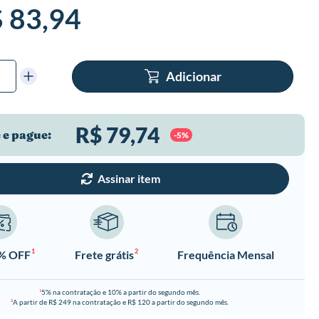
 83,94
Adicionar
R$ 79,74
 e pague:
-5%
Assinar item
1
2
0% OFF
Frete grátis
Frequência Mensal
5% na contratação e 10% a partir do segundo mês.
1
A partir de R$ 249 na contratação e R$ 120 a partir do segundo mês.
2