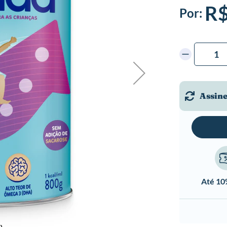
R$
Por:
Assine
Até 1