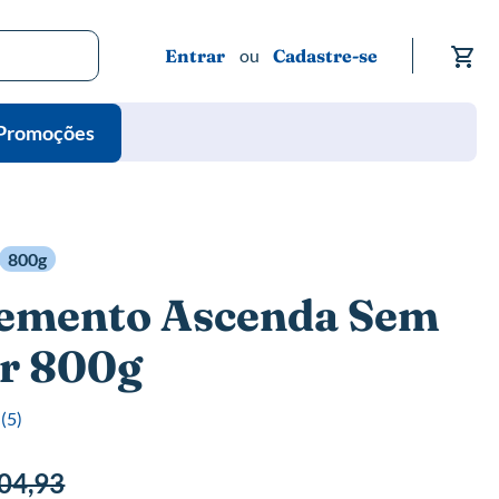
Me
Entrar
Cadastre-se
Promoções
800g
emento Ascenda Sem
r 800g
(
5
)
04,93