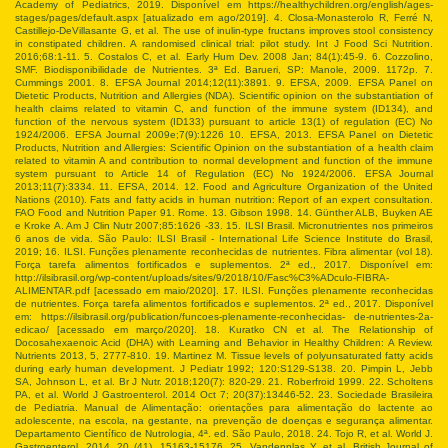
Academy of Pediatrics, 2019. Disponível em
https://healthychildren.org/english/ages-
stages/pages/default.aspx
[atualizado em ago/2019]. 4. Closa-Monasterolo R, Ferré N,
Castillejo-DeVillasante G, et al. The use of inulin-type fructans improves stool consistency
in constipated children. A randomised clinical trial: pilot study. Int J Food Sci Nutrition.
2016;68:1-11. 5. Costalos C, et al. Early Hum Dev. 2008 Jan; 84(1):45-9. 6. Cozzolino,
SMF. Biodisponibilidade de Nutrientes. 3ª Ed. Barueri, SP: Manole, 2009. 1172p. 7.
Cummings 2001. 8. EFSA Journal 2014;12(11):3891. 9. EFSA, 2009. EFSA Panel on
Dietetic Products, Nutrition and Allergies (NDA). Scientific opinion on the substantiation of
health claims related to vitamin C, and function of the immune system (ID134), and
function of the nervous system (ID133) pursuant to article 13(1) of regulation (EC) No
1924/2006. EFSA Journal 2009e;7(9):1226 10. EFSA, 2013. EFSA Panel on Dietetic
Products, Nutrition and Allergies: Scientific Opinion on the substantiation of a health claim
related to vitamin A and contribution to normal development and function of the immune
system pursuant to Article 14 of Regulation (EC) No 1924/2006. EFSA Journal
2013;11(7):3334. 11. EFSA, 2014. 12. Food and Agriculture Organization of the United
Nations (2010). Fats and fatty acids in human nutrition: Report of an expert consultation.
FAO Food and Nutrition Paper 91. Rome. 13. Gibson 1998. 14. Günther ALB, Buyken AE
e Kroke A. Am J Clin Nutr 2007;85:1626 -33. 15. ILSI Brasil. Micronutrientes nos primeiros
6 anos de vida. São Paulo: ILSI Brasil - International Life Science Institute do Brasil,
2019; 16. ILSI. Funções plenamente reconhecidas de nutrientes. Fibra alimentar (vol 18).
Força tarefa alimentos fortificados e suplementos. 2ª ed., 2017. Disponível em:
http://ilsibrasil.org/wp-content/uploads/sites/9/2018/10/Fasc%C3%ADculo-FIBRA-
ALIMENTAR.pdf
[acessado em maio/2020]. 17. ILSI. Funções plenamente reconhecidas
de nutrientes. Força tarefa alimentos fortificados e suplementos. 2ª ed., 2017. Disponível
em:
https://ilsibrasil.org/publication/funcoes-plenamente-reconhecidas- de-nutrientes-2a-
edicao/
[acessado em março/2020]. 18. Kuratko CN et al. The Relationship of
Docosahexaenoic Acid (DHA) with Learning and Behavior in Healthy Children: A Review.
Nutrients 2013, 5, 2777-810. 19. Martinez M. Tissue levels of polyunsaturated fatty acids
during early human development. J Pediatr 1992; 120:S129-S138. 20. Pimpin L, Jebb
SA, Johnson L, et al. Br J Nutr. 2018;120(7): 820-29. 21. Roberfroid 1999. 22. Scholtens
PA, et al. World J Gastroenterol. 2014 Oct 7; 20(37):13446-52. 23. Sociedade Brasileira
de Pediatria. Manual de Alimentação: orientações para alimentação do lactente ao
adolescente, na escola, na gestante, na prevenção de doenças e segurança alimentar.
Departamento Científico de Nutrologia, 4ª. ed. São Paulo, 2018. 24. Tojo R, et al. World J.
Gastroenterol. 2014, 20 (41), 15163-15176. 25. Vandenplas Y, et al. British Journal of