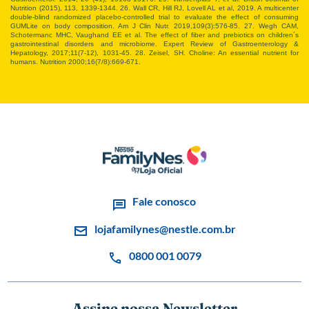
Nutrition (2015), 113, 1339-1344. 26. Wall CR, Hill RJ, Lovell AL et al, 2019. A multicenter
double-blind randomized placebo-controlled trial to evaluate the effect of consuming
GUMLite on body composition. Am J Clin Nutr. 2019,109(3):576-85. 27. Wegh CAM,
Schotermanc MHC, Vaughand EE et al. The effect of fiber and prebiotics on children´s
gastrointestinal disorders and microbiome. Expert Review of Gastroenterology &
Hepatology, 2017;11(7-12), 1031-45. 28. Zeisel, SH. Choline: An essential nutrient for
humans. Nutrition 2000;16(7/8):669-671.
Fale conosco
lojafamilynes@nestle.com.br
0800 001 0079
Assine nossa Newsletter