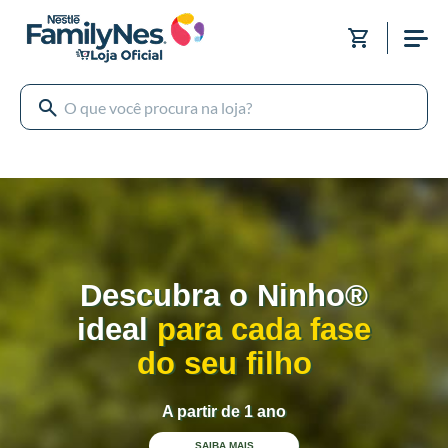
Pular
para
Meu Carri
o
conteúdo
Descubra o Ninho®
ideal
para cada fase
do seu filho
A partir de 1 ano
SAIBA MAIS