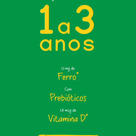
1
3
a
anos
1,1 mg de
Ferro
*
Com
Prebióticos
1,8 mcg de
Vitamina D
*