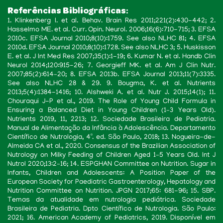
Referências Bibliográficas:
1. Klinkenberg I. et al. Behav. Brain Res 2011;221(2):430-442; 2.
Hasselmo ME. et al. Curr. Opin. Neurol. 2006;16(6):710-715; 3. EFSA
2010c. EFSA Journal 2010;8(10):1759. See also NLHC 81; 4. EFSA
2010d. EFSA Journal 2010;8(10):1728. See also NLHC 3; 5. Huskisson
E. et al. J Int Med Res 2007;35(1):1-19; 6. Kumar N. et al. Handb Clin
Neurol 2014;120:915-26; 7. Georgieff MK. et al. Am J Clin Nutr.
2007;85(2):614–20; 8. EFSA 2013b. EFSA Journal 2013;11(7):3335.
See also NLHC 28 & 29. 9. Bougma, K. et al. Nutrients
2013;5(4):1384-1416; 10. Alshweki A. et al. Nutr J. 2015;14(1); 11.
Chouraqui J-P et al., 2019. The Role of Young Child Formula in
Ensuring a Balanced Diet in Young Children (1–3 Years Old).
Nutrients 2019, 11, 2213; 12. Sociedade Brasileira de Pediatria.
Manual de Alimentação da Infância à Adolescência. Departamento
Científico de Nutrologia, 4ª. ed. São Paulo, 2018; 13. Nogueira-de-
Almeida CA et al., 2020. Consensus of the Brazilian Association of
Nutrology on Milky Feeding of Children Aged 1–5 Years Old. Int J
Nutrol 2020;13:2–16; 14. ESPGHAN Committee on Nutrition. Sugar in
Infants, Children and Adolescents: A Position Paper of the
European Society for Paediatric Gastroenterology, Hepatology and
Nutrition Committee on Nutrition. JPGN 2017;65: 681-96; 15. SBP.
Temas da atualidade em nutrologia pediátrica. Sociedade
Brasileira de Pediatria. Dpto Científico de Nutrologia. São Paulo:
2021; 16. American Academy of Pediatrics, 2019. Disponível em