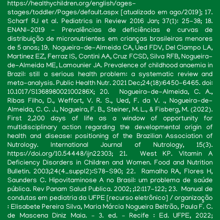
https://healthychildren.org/english/ages-
stages/toddler/Pages/default.aspx [atualizado em ago/2019]; 17.
Scharf RJ et al. Pediatrics in Review 2016 Jan; 37(1): 25-38; 18.
ENANI-2019 - Prevalências de deficiências e curvas de
distribuição de micronutrientes em crianças brasileiras menores
de 5 anos; 19. Nogueira-de-Almeida CA, Ued FDV, Del Ciampo LA,
Martinez EZ, Ferraz IS, Contini AA, Cruz FCSD, Silva RFB, Nogueira-
de-Almeida ME, Lamounier JA. Prevalence of childhood anaemia in
Brazil: still a serious health problem: a systematic review and
meta-analysis. Public Health Nutr. 2021 Dec;24(18):6450-6465. doi:
10.1017/S136898002100286X; 20. Nogueira-de-Almeida, C. A.,
Ribas Filho, D., Weffort, V. R. S., Ued, F. da V. ., Nogueira-de-
Almeida, C. C. J., Nogueira, F. B., Steiner, M. L., & Fisberg, M. (2022).
First 2,200 days of life as a window of opportunity for
multidisciplinary action regarding the developmental origin of
health and disease: positioning of the Brazilian Association of
Nutrology. International Journal of Nutrology, 15(3).
https://doi.org/10.54448/ijn22303; 21. West KP. Vitamin A
Deficiency Disorders in Children and Women. Food and Nutrition
Bulletin. 2003;24(4_suppl2):S78-S90; 22. Ramalho RA, Flores H,
Saunders C. Hipovitaminose A no Brasil: um problema de saúde
pública. Rev Panam Salud Publica. 2002; ;12:117-122; 23. Manual de
condutas em pediatria da UFPE [recurso eletrônico] / organização
: Elisabete Pereira Silva, Maria Márcia Nogueira Beltrão, Paula F. C.
de Mascena Diniz Maia. – 3. ed. – Recife : Ed. UFPE, 2022;