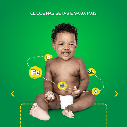
CLIQUE NAS SETAS E SAIBA MAIS
P
N
r
e
e
x
v
t
i
o
u
s