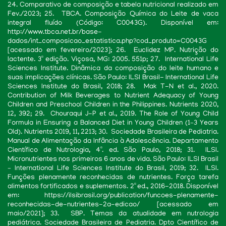
24. Comparativo de composição e tabela nutricional realizado em
Fev./2023; 25. TBCA. Composição Química do Leite de vaca
integral fluído (Código: C0043G). Disponível em:
http://www.tbca.net.br/base-
dados/int_composicao_estatistica.php?cod_produto=C0043G
[acessado em fevereiro/2023]; 26. Euclidez MP. Nutrição do
lactente. 3ª edição. Viçosa, MG: 2005. 551p; 27. International Life
Sciences Institute. Dinâmica da composição do leite humano e
suas implicações clínicas. São Paulo: ILSI Brasil- International Life
Sciences Institute do Brasil, 2018; 28. Mak T-N et al., 2020.
Contribution of Milk Beverages to Nutrient Adequacy of Young
Children and Preschool Children in the Philippines. Nutrients 2020,
12, 392; 29. Chouraqui J-P et al., 2019. The Role of Young Child
Formula in Ensuring a Balanced Diet in Young Children (1–3 Years
Old). Nutrients 2019, 11, 2213; 30. Sociedade Brasileira de Pediatria.
Manual de Alimentação da Infância à Adolescência. Departamento
Científico de Nutrologia, 4ª. ed. São Paulo, 2018; 31. ILSI.
Micronutrientes nos primeiros 6 anos de vida. São Paulo: ILSI Brasil
– International Life Sciences Institute do Brasil, 2019; 32. ILSI.
Funções plenamente reconhecidas de nutrientes. Força tarefa
alimentos fortificados e suplementos. 2ª ed., 2016-2018. Disponível
em: https://ilsibrasil.org/publication/funcoes-plenamente-
reconhecidas-de-nutrientes-2a-edicao/ [acessado em
maio/2021]; 33. SBP. Temas da atualidade em nutrologia
pediátrica. Sociedade Brasileira de Pediatria. Dpto Científico de