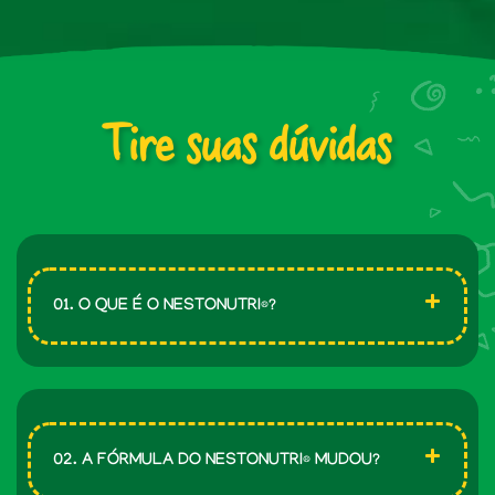
Tire suas dúvidas
01. O QUE É O NESTONUTRI
?
®
02. A FÓRMULA DO NESTONUTRI
MUDOU?
®