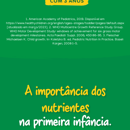
1. American Academy of Pediatrics, 2019. Disponível em
https://www.healthychildren.org/english/ages-stages/toddler/pages/default.aspx
[atualizado em março/2023]. 2. WHO Multicentre Growth Reference Study Group.
WHO Motor Development Study: windows of achievement for six gross motor
development milestones. Acta Paediatr Suppl. 2006; 450:86-95. 3. Fleischer
Michaelsen K. Child growth. In: Koletzko B. ed. Pediatric Nutrition In Practice. Basel:
Karger; 2008:1-5.
A importância dos
nutrientes
na primeira infância.