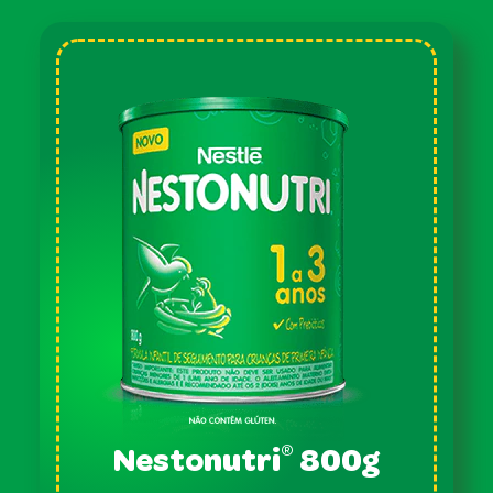
®
Nestonutri
800g