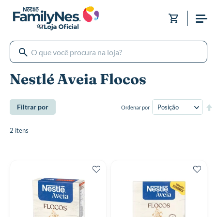
Pular
para
Meu Carri
o
conteúdo
Nestlé Aveia Flocos
De
Filtrar por
Ordenar por
Di
De
2
itens