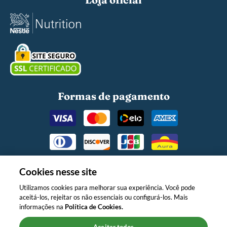
Formas de pagamento
Cookies nesse site
Utilizamos cookies para melhorar sua experiência. Você pode
aceitá-los, rejeitar os não essenciais ou configurá-los. Mais
O MINISTÉRIO DA SAÚDE INFORMA:
informações na
Política de Cookies.
APÓS OS 6 (SEIS) MESES DE IDADE,
CONTINUE AMAMENTANDO SEU