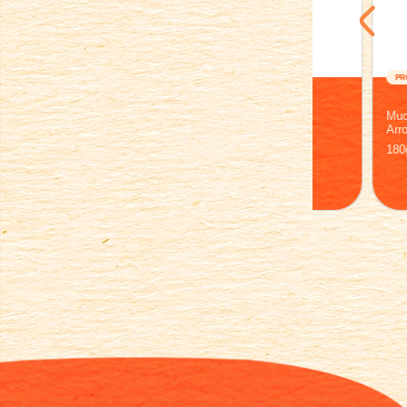
PRODUTO
PRODUTO
®
®
Mucilon
Mucilon
Aveia Integral* e Ameixa
Multicereais
180g
180g
Compre Aqui