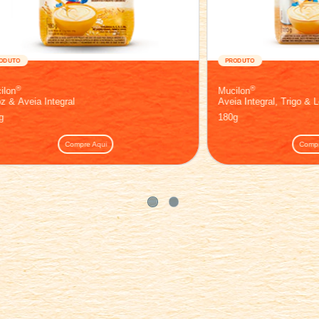
PRODUTO
®
Mucilon
Arroz & Aveia Integral
180g
Compre Aqui
Compre Aqui