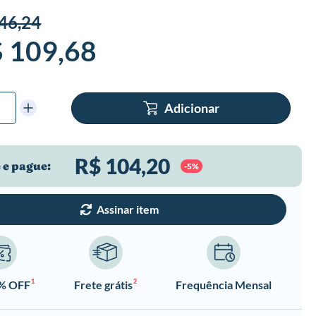
46,24
 109,68
Adicionar
R$ 104,20
 e pague:
-5%
Assinar item
1
2
0% OFF
Frete grátis
Frequência Mensal