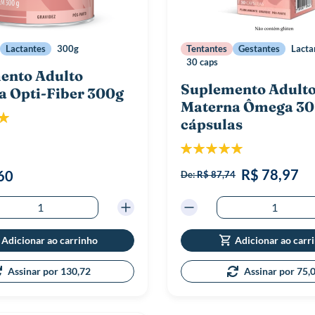
Lactantes
300g
Tentantes
Gestantes
Lacta
30 caps
ento Adulto
Suplemento Adult
a Opti-Fiber 300g
Materna Ômega 30
ão:
cápsulas
100%
Classificação:
100%
R$ 78,97
60
De:
R$ 87,74
Adicionar ao carrinho
Adicionar ao carr
Assinar por 130,72
Assinar por 