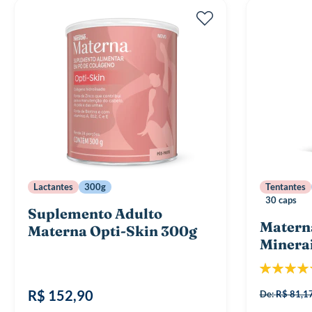
Lactantes
300g
Tentantes
30 caps
Suplemento Adulto
Matern
Materna Opti-Skin 300g
Minerai
Classificaç
R$ 152,90
De:
R$ 81,1