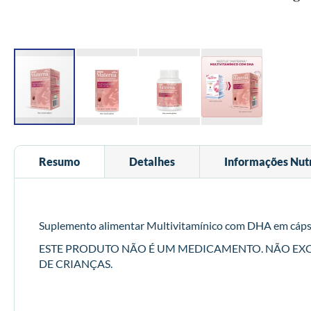
Saltar
para
Resumo
Detalhes
Informações Nutr
o
início
da
Galeria
de
Suplemento alimentar Multivitamínico com DHA em cápsula
imagens
ESTE PRODUTO NÃO É UM MEDICAMENTO. NÃO EX
DE CRIANÇAS.