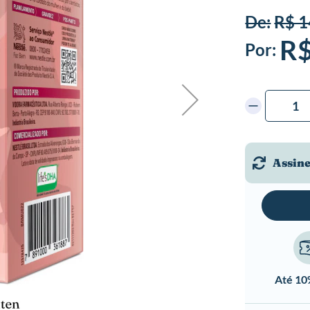
De:
R$ 1
R$
Por:
Assine
Até 1