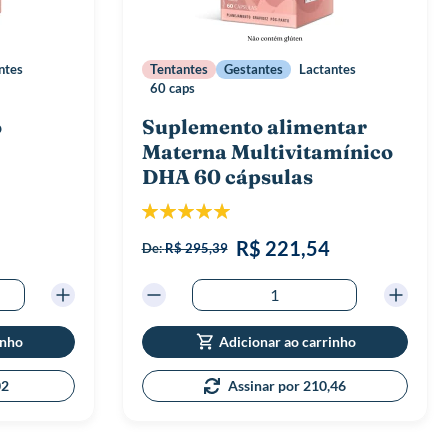
ntes
Tentantes
Gestantes
Lactantes
60 caps
o
Suplemento alimentar
Materna Multivitamínico
DHA 60 cápsulas
Classificação:
100%
R$ 221,54
De:
R$ 295,39
inho
Adicionar ao carrinho
75,02
Assinar por 210,46