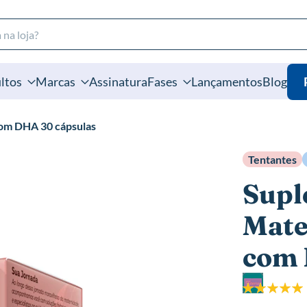
ltos
Marcas
Assinatura
Fases
Lançamentos
Blog
com DHA 30 cápsulas
Tentantes
Supl
Mate
com 
Classificação:
100%