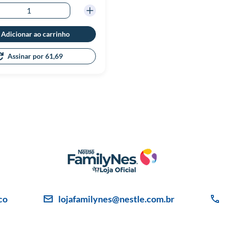
Adicionar ao carrinho
Assinar por 61,69
co
lojafamilynes@nestle.com.br