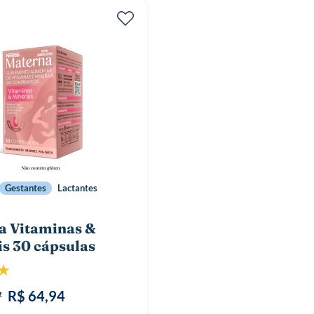
Gestantes
Lactantes
a Vitaminas &
s 30 cápsulas
ão:
100%
R$ 64,94
7