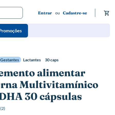
Me
Entrar
Cadastre-se
Promoções
Gestantes
Lactantes
30 caps
emento alimentar
rna Multivitamínico
DHA 30 cápsulas
(
2
)