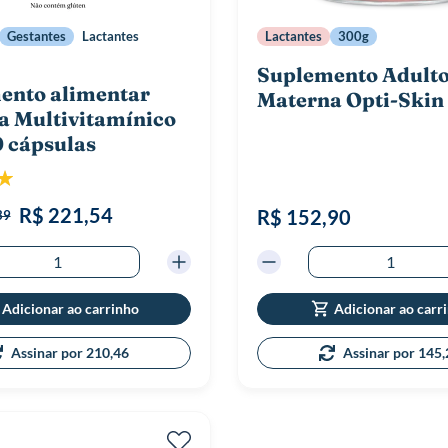
Gestantes
Lactantes
Lactantes
300g
Suplemento Adult
ento alimentar
Materna Opti-Skin
a Multivitamínico
 cápsulas
ão:
100%
R$ 221,54
R$ 152,90
39
Adicionar ao carrinho
Adicionar ao carr
Assinar por 210,46
Assinar por 