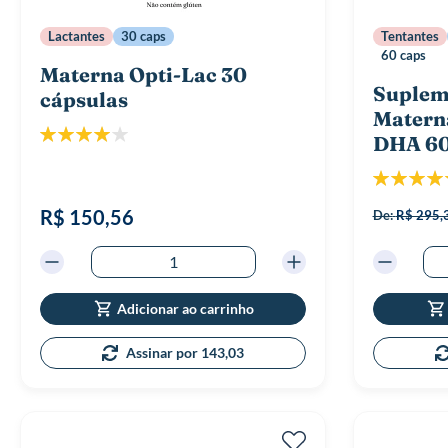
Lactantes
30 caps
Tentantes
60 caps
Materna Opti-Lac 30
Suplem
cápsulas
Matern
Classificação:
DHA 60
80%
Classificaç
R$ 150,56
De:
R$ 295,
Adicionar ao carrinho
Assinar por 143,03