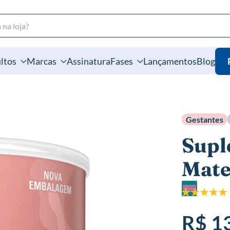
ltos
Marcas
Assinatura
Fases
Lançamentos
Blog
Gestantes
Supl
Mate
Classificação:
100%
R$ 1