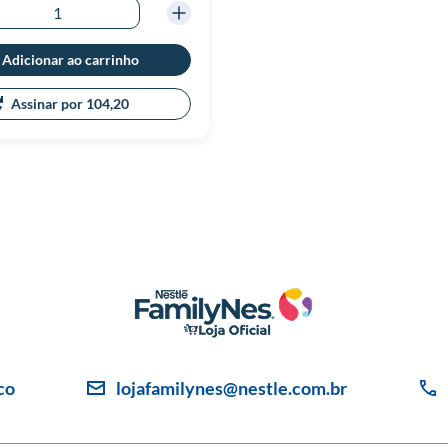
Adicionar ao carrinho
Assinar por 104,20
co
lojafamilynes@nestle.com.br