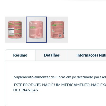
Saltar
para
Resumo
Detalhes
Informações Nutr
o
início
da
Galeria
de
Suplemento alimentar de Fibras em pó destinado para adu
imagens
ESTE PRODUTO NÃO É UM MEDICAMENTO. NÃO E
DE CRIANÇAS.