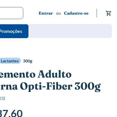
Me
Entrar
Cadastre-se
Promoções
Lactantes
300g
emento Adulto
rna Opti-Fiber 300g
(
1
)
37,60