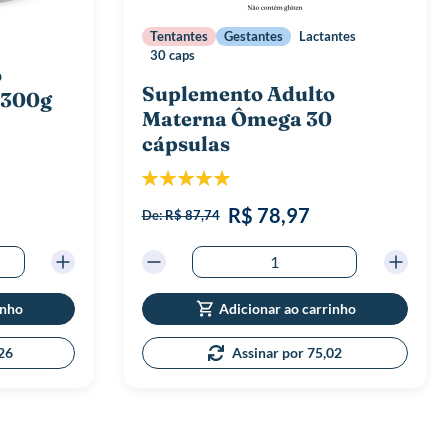
Tentantes
Gestantes
Lactantes
30 caps
o
Suplemento Adulto
 300g
Materna Ômega 30
cápsulas
Classificação:
100%
R$ 78,97
De:
R$ 87,74
inho
Adicionar ao carrinho
145,26
Assinar por 75,02