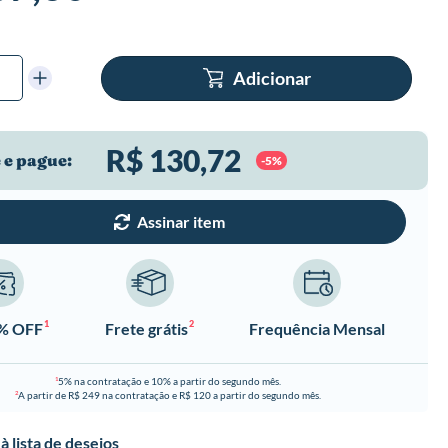
Adicionar
R$ 130,72
 e pague:
-5%
Assinar item
1
2
0% OFF
Frete grátis
Frequência Mensal
5% na contratação e 10% a partir do segundo mês.
1
A partir de R$ 249 na contratação e R$ 120 a partir do segundo mês.
2
à lista de desejos