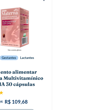
Gestantes
Lactantes
ento alimentar
a Multivitamínico
A 30 cápsulas
ão:
100%
R$ 109,68
24