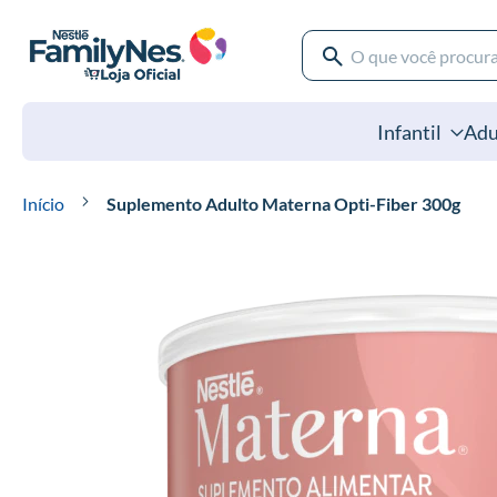
Pular
para
o
Pesquisa
conteúdo
Pesquisa
Infantil
Adu
Início
Suplemento Adulto Materna Opti-Fiber 300g
Pular
para
o
final
da
Galeria
de
imagens