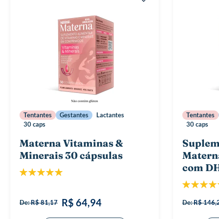
Tentantes
Gestantes
Lactantes
Tentantes
30 caps
30 caps
Materna Vitaminas &
Suplem
Minerais 30 cápsulas
Matern
com DH
Classificação:
100%
Classificaç
R$ 64,94
De:
R$ 81,17
De:
R$ 146,