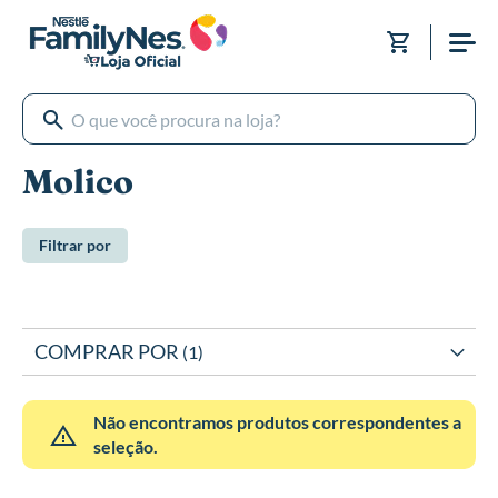
Pular
para
Meu Carri
o
conteúdo
Molico
Filtrar por
COMPRAR POR
Não encontramos produtos correspondentes a
seleção.