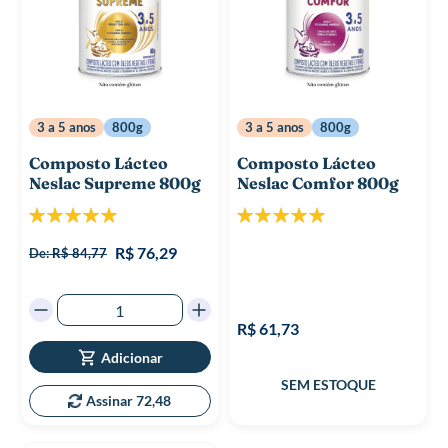
3 a 5 anos
800g
3 a 5 anos
800g
Composto Lácteo
Composto Lácteo
Neslac Supreme 800g
Neslac Comfor 800g
Classificação:
Classificação:
100%
100%
R$ 76,29
De:
R$ 84,77
R$ 61,73
Adicionar
Assinar 72,48