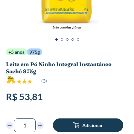
Saltar
+5 anos
975g
para
o
Leite em Pó Ninho Integral Instantâneo
início
Sachê 975g
da
Galeria
Classificação:
(
3
)
de
100%
imagens
R$ 53,81
Adicionar