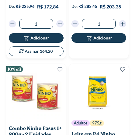
100%
88%
R$ 172,84
R$ 203,35
De:
R$ 225,96
De:
R$ 282,45
Adicionar
Adicionar
Assinar 164,20
Adultos
975g
Combo Ninho Fases 1+
Leite em Pó Ninho
800g - 2 Unidades