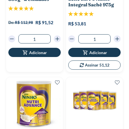
Integral Sachê 975g
Classificação:
Classificação:
100%
100%
R$ 91,52
De:
R$ 112,98
R$ 53,81
Adicionar
Adicionar
Assinar 51,12