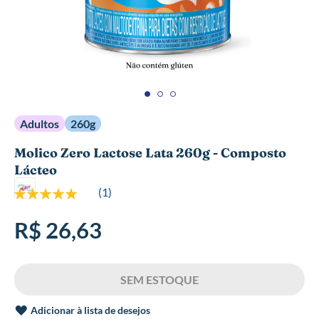
Saltar
Adultos
260g
para
o
Molico Zero Lactose Lata 260g - Composto
início
Lácteo
da
Galeria
Classificação:
(
1
)
de
100%
imagens
R$ 26,63
Adicionar à lista de desejos