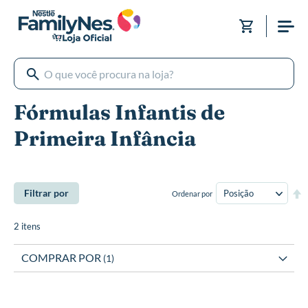
Pular
para
Meu Carri
o
conteúdo
Fórmulas Infantis de
Primeira Infância
De
Filtrar por
Ordenar por
Di
De
2
itens
COMPRAR POR