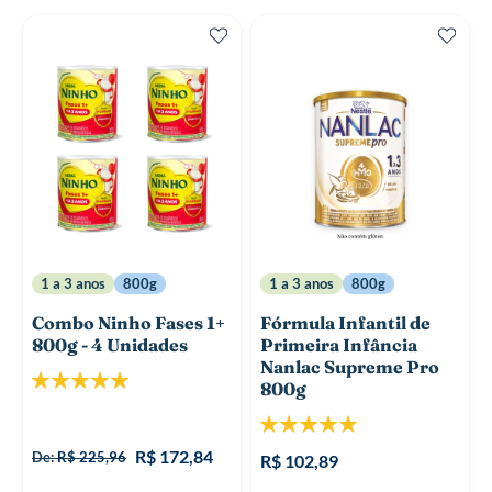
1 a 3 anos
800g
1 a 3 anos
800g
Combo Ninho Fases 1+
Fórmula Infantil de
800g - 4 Unidades
Primeira Infância
Nanlac Supreme Pro
Classificação:
800g
100%
Classificação:
100%
R$ 172,84
De:
R$ 225,96
R$ 102,89