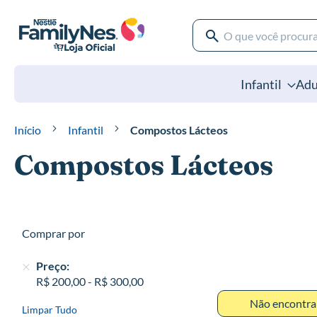
Pular
para
o
Pesquisa
conteúdo
Pesquisa
Infantil
Adu
Início
Infantil
Compostos Lácteos
Compostos Lácteos
Comprar por
Preço
R$ 200,00
-
R$ 300,00
Não encontra
Limpar Tudo