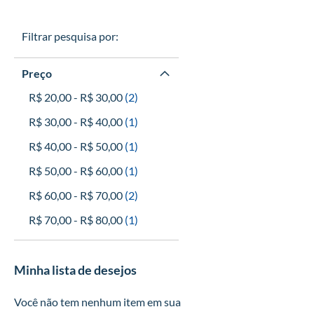
Filtrar pesquisa por:
Preço
itens
R$ 20,00
-
R$ 30,00
2
artigo
R$ 30,00
-
R$ 40,00
1
artigo
R$ 40,00
-
R$ 50,00
1
artigo
R$ 50,00
-
R$ 60,00
1
itens
R$ 60,00
-
R$ 70,00
2
artigo
R$ 70,00
-
R$ 80,00
1
Minha lista de desejos
Você não tem nenhum item em sua