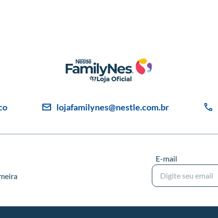
co
lojafamilynes@nestle.com.br
E-mail
imeira