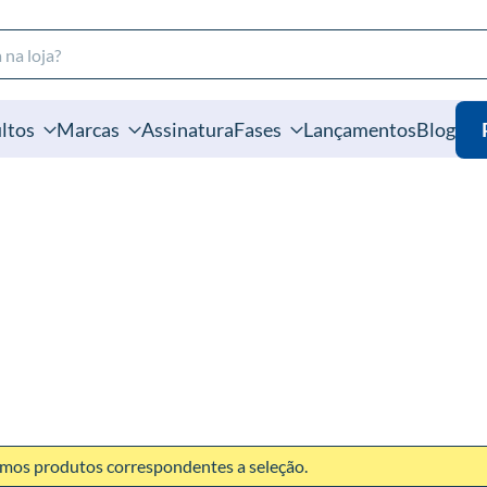
ltos
Marcas
Assinatura
Fases
Lançamentos
Blog
mos produtos correspondentes a seleção.