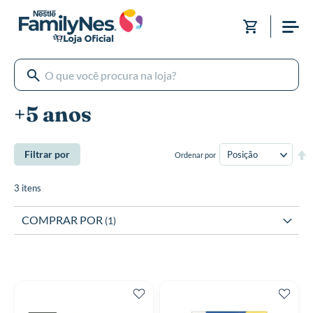
Pular
para
Meu Carri
o
conteúdo
+5 anos
De
Filtrar por
Ordenar por
Di
De
3
itens
COMPRAR POR