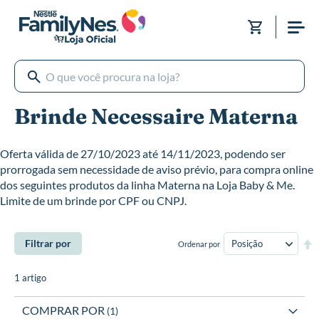
Pular
para
Meu Carri
o
conteúdo
Brinde Necessaire Materna
Oferta válida de 27/10/2023 até 14/11/2023, podendo ser
prorrogada sem necessidade de aviso prévio, para compra online
dos seguintes produtos da linha Materna na Loja Baby & Me.
Limite de um brinde por CPF ou CNPJ.
De
Filtrar por
Ordenar por
Di
De
1
artigo
COMPRAR POR