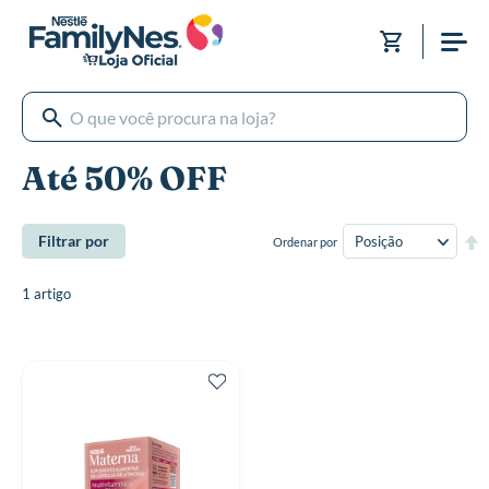
Pular
para
Meu Carri
o
conteúdo
Até 50% OFF
De
Filtrar por
Ordenar por
Di
De
1
artigo